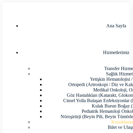
Ana Sayfa
Hizmetlerimiz
Transfer Hizmet
Sağlık Hizmetl
Yetişkin Hematolojisi /
Ortopedi (Artroskopi / Diz ve Kal
Medikal Onkoloji, O
Göz Hastalıkları (Katarakt, Glokom,
Cinsel Yolla Bulaşan Enfeksiyonlar (
Kulak Burun Boğaz (
Pediatrik Hematoloji Onkolo
Nöroşirürji (Beyin Pili, Beyin Tümörl
Konaklam
Bilet ve Ulaş