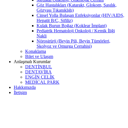
Göz Hastalıkları (Katarakt, Glokom, Şaşılık,
Gözyaşı Tıkanıklığı)
Cinsel Yolla Bulaşan Enfeksiyonlar (HIV/AIDS,
Hepatit B/C, Sifiliz)
Kulak Burun Boğaz (Koklear İmplant)
Pediatrik Hematoloji Onkoloji / Kemik İliği
Nakli
Nöroşirürji (Beyin Pili, Beyin Tümörleri,
Skolyoz ve Omurga Cerrahisi)
Konaklama
Bilet ve Ulaşım
Anlaşmalı Kurumlar
DENTİNBUL
DENTAVİRA
ENGİN ÇELİK
MEDİCAL PARK
Hakkımızda
İletişim