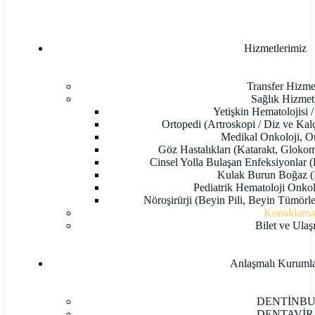
Hizmetlerimiz
Transfer Hizmet
Sağlık Hizmetl
Yetişkin Hematolojisi /
Ortopedi (Artroskopi / Diz ve Kal
Medikal Onkoloji, O
Göz Hastalıkları (Katarakt, Glokom,
Cinsel Yolla Bulaşan Enfeksiyonlar (
Kulak Burun Boğaz (
Pediatrik Hematoloji Onkolo
Nöroşirürji (Beyin Pili, Beyin Tümörl
Konaklam
Bilet ve Ulaş
Anlaşmalı Kuruml
DENTİNB
DENTAVİR