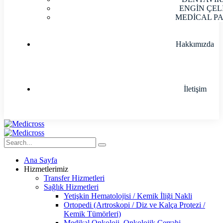
ENGİN ÇEL
MEDİCAL P
Hakkımızda
İletişim
Ana Sayfa
Hizmetlerimiz
Transfer Hizmetleri
Sağlık Hizmetleri
Yetişkin Hematolojisi / Kemik İliği Nakli
Ortopedi (Artroskopi / Diz ve Kalça Protezi /
Kemik Tümörleri)
Medikal Onkoloji, Onkolojik Cerrahi